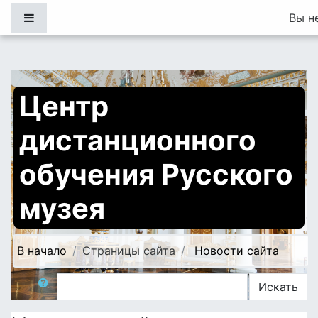
Перейти к основному содержанию
Боковая панель
Вы н
Центр
дистанционного
обучения Русского
музея
В начало
Страницы сайта
Новости сайта
Поиск по форумам
Искать