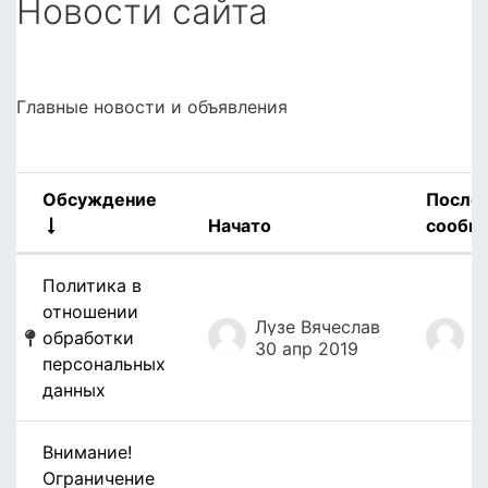
Новости сайта
Главные новости и объявления
Обсуждение
После
Начато
сообщ
Статус
Список обсуждений. Показано 2 и
Политика в
отношении
Лузе Вячеслав
Х
обработки
30 апр 2019
2
персональных
данных
Внимание!
Ограничение